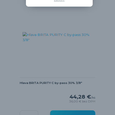
Zatvoriť
Hlava BRITA PURITY C by-pass 30% 3/8"
44,28 €
/
ks
36,00 €
bez DPH