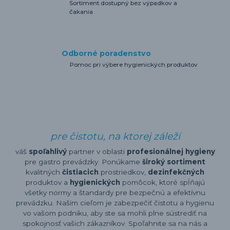
Sortiment dostupný bez výpadkov a
čakania
Odborné poradenstvo
Pomoc pri výbere hygienických produktov
pre čistotu, na ktorej záleží
váš
spoľahlivý
partner v oblasti
profesionálnej hygieny
pre gastro prevádzky. Ponúkame
široký sortiment
kvalitných
čistiacich
prostriedkov,
dezinfekčných
produktov a
hygienických
pomôcok, ktoré spĺňajú
všetky normy a štandardy pre bezpečnú a efektívnu
prevádzku. Našim cieľom je zabezpečiť čistotu a hygienu
vo vašom podniku, aby ste sa mohli plne sústrediť na
spokojnosť vašich zákazníkov. Spoľahnite sa na nás a