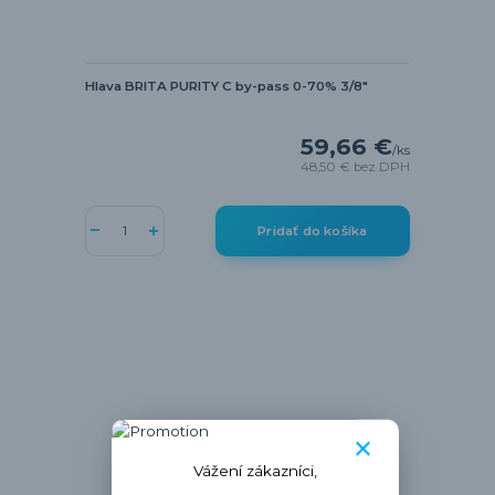
Hlava BRITA PURITY C by-pass 0-70% 3/8"
59,66 €
/
ks
48,50 €
bez DPH
Pridať do košíka
Vážení zákazníci,