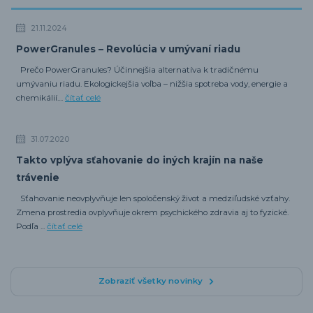
21.11.2024
PowerGranules – Revolúcia v umývaní riadu
Prečo PowerGranules? Účinnejšia alternatíva k tradičnému
umývaniu riadu. Ekologickejšia voľba – nižšia spotreba vody, energie a
chemikálií....
čítať celé
31.07.2020
Takto vplýva sťahovanie do iných krajín na naše
trávenie
Sťahovanie neovplyvňuje len spoločenský život a medziľudské vzťahy.
Zmena prostredia ovplyvňuje okrem psychického zdravia aj to fyzické.
Podľa ...
čítať celé
Zobraziť všetky novinky