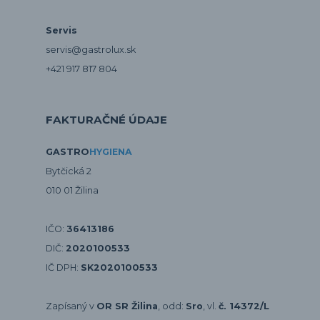
Servis
servis@gastrolux.sk
+421 917 817 804
FAKTURAČNÉ ÚDAJE
GASTRO
HYGIENA
Bytčická 2
010 01 Žilina
IČO:
36413186
DIČ:
2020100533
IČ DPH:
SK2020100533
Zapísaný v
OR SR Žilina
, odd:
Sro
, vl.
č. 14372/L