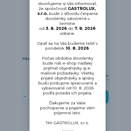
dovoľujeme si Vás informovať,
že spoločnosť
GASTROLUX,
s.r.o.
bude z dôvodu čerpania
dovolenky zatvorená v
termíne
od
3. 8. 2026
do
7. 8. 2026
vrátane.
Opäť sa na Vás budeme tešiť v
pondelok
10. 8. 2026
.
Počas obdobia dovolenky
Filter BRITA PURITY C 1100
bude náš e-shop naďalej
prijímať objednávky aj e-
mailové požiadavky. Všetky
297,05 €
/
ks
prijaté objednávky a správy
241,50 €
bez DPH
budú postupne spracované a
vybavované od 10. 8. 2026
podľa poradia ich prijatia.
Pridať do košíka
Ďakujeme za Vaše
pochopenie a prajeme Vám
príjemné leto.
Tím GASTROLUX, s.r.o.