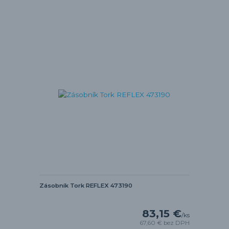
Zásobník Tork REFLEX 473190
83,15 €
/
ks
67,60 €
bez DPH