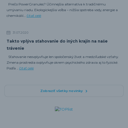
Prečo PowerGranules? Účinnejšia alternatíva k tradičnému
umývaniu riadu. Ekologickejšia voľba – nižšia spotreba vody, energie a
chemikálií....
čítať celé
31.07.2020
Takto vplýva sťahovanie do iných krajín na naše
trávenie
Sťahovanie neovplyvňuje len spoločenský život a medziľudské vzťahy.
Zmena prostredia ovplyvňuje okrem psychického zdravia aj to fyzické.
Podľa ...
čítať celé
Zobraziť všetky novinky