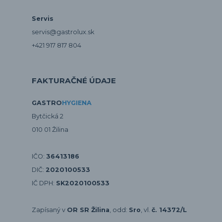
Servis
servis@gastrolux.sk
+421 917 817 804
FAKTURAČNÉ ÚDAJE
GASTRO
HYGIENA
Bytčická 2
010 01 Žilina
IČO:
36413186
DIČ:
2020100533
IČ DPH:
SK2020100533
Zapísaný v
OR SR Žilina
, odd:
Sro
, vl.
č. 14372/L