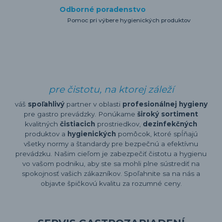
Odborné poradenstvo
Pomoc pri výbere hygienických produktov
pre čistotu, na ktorej záleží
váš
spoľahlivý
partner v oblasti
profesionálnej hygieny
pre gastro prevádzky. Ponúkame
široký sortiment
kvalitných
čistiacich
prostriedkov,
dezinfekčných
produktov a
hygienických
pomôcok, ktoré spĺňajú
všetky normy a štandardy pre bezpečnú a efektívnu
prevádzku. Našim cieľom je zabezpečiť čistotu a hygienu
vo vašom podniku, aby ste sa mohli plne sústrediť na
spokojnosť vašich zákazníkov. Spoľahnite sa na nás a
objavte špičkovú kvalitu za rozumné ceny.