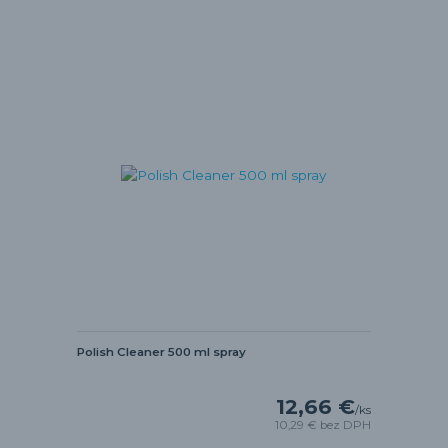
Polish Cleaner 500 ml spray
12,66 €
/
ks
10,29 €
bez DPH