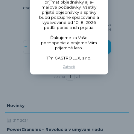
prijímať objednávky aj e-
mailové požiadavky. Všetky
Chromol 500ml
prijaté objednávky a správy
budú postupne spracované a
vybavované od 10. 8. 2026
13,41 €
/
ks
podľa poradia ich prijatia.
10,90 €
bez DPH
Ďakujeme za Vaše
pochopenie a prajeme Vám
Pridať do košíka
príjemné leto.
Tím GASTROLUX, s.r.o.
Zatvoriť
strana
z 1
Novinky
21.11.2024
PowerGranules – Revolúcia v umývaní riadu