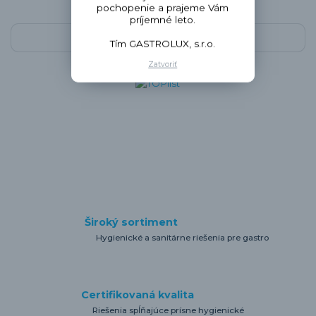
pochopenie a prajeme Vám
príjemné leto.
Zobraziť všetky novinky
Tím GASTROLUX, s.r.o.
Zatvoriť
Široký sortiment
Hygienické a sanitárne riešenia pre gastro
Certifikovaná kvalita
Riešenia spĺňajúce prísne hygienické