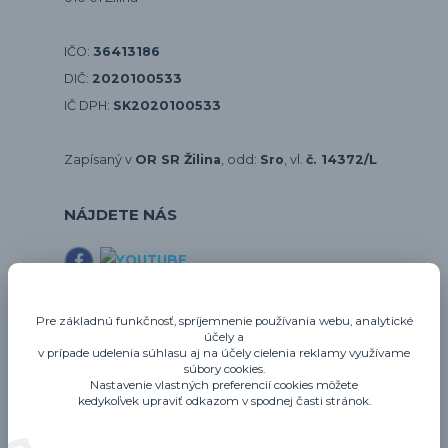
IČO:
36413186
DIČ:
2020100533
IČ DPH:
SK2020100533
Zapísaný v
OR SR Žilina
, odd:
Sro
, vl.
č. 14372/L
NÁJDETE NÁS
E-shopy
Pre základnú funkčnosť, spríjemnenie používania webu, analytické
účely a
gastrozariadenie.sk
v prípade udelenia súhlasu aj na účely cielenia reklamy využívame
gastrohygiena.sk
súbory cookies.
Nastavenie vlastných preferencií cookies môžete
thermo-future-box.sk
kedykoľvek upraviť odkazom v spodnej časti stránok.
profigastro.sk