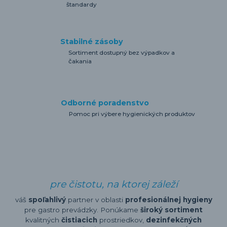
štandardy
Stabilné zásoby
Sortiment dostupný bez výpadkov a
čakania
Odborné poradenstvo
Pomoc pri výbere hygienických produktov
pre čistotu, na ktorej záleží
váš
spoľahlivý
partner v oblasti
profesionálnej hygieny
pre gastro prevádzky. Ponúkame
široký sortiment
kvalitných
čistiacich
prostriedkov,
dezinfekčných