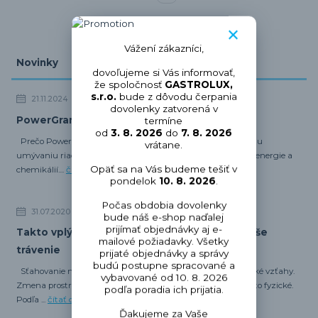
Vážení zákazníci,
Novinky
dovoľujeme si Vás informovať,
že spoločnosť
GASTROLUX,
s.r.o.
bude z dôvodu čerpania
21.11.2024
dovolenky zatvorená v
PowerGranules – Revolúcia v umývaní riadu
termíne
od
3. 8. 2026
do
7. 8. 2026
Prečo PowerGranules? Účinnejšia alternatíva k tradičnému
vrátane.
umývaniu riadu. Ekologickejšia voľba – nižšia spotreba vody, energie a
Opäť sa na Vás budeme tešiť v
chemikálií....
čítať celé
pondelok
10. 8. 2026
.
Počas obdobia dovolenky
31.07.2020
bude náš e-shop naďalej
prijímať objednávky aj e-
Takto vplýva sťahovanie do iných krajín na naše
mailové požiadavky. Všetky
trávenie
prijaté objednávky a správy
budú postupne spracované a
Sťahovanie neovplyvňuje len spoločenský život a medziľudské vzťahy.
vybavované od 10. 8. 2026
Zmena prostredia ovplyvňuje okrem psychického zdravia aj to fyzické.
podľa poradia ich prijatia.
Podľa ...
čítať celé
Ďakujeme za Vaše