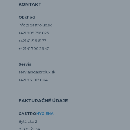
KONTAKT
Obchod
info@gastrolux.sk
+421 905 756 825
+421 41 516 61 77
+421 41 700 26 47
Servis
servis@gastrolux.sk
+421 917 817 804
FAKTURAČNÉ ÚDAJE
GASTRO
HYGIENA
Bytčická 2
010 01 Žilina