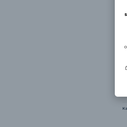
s
o
Ka