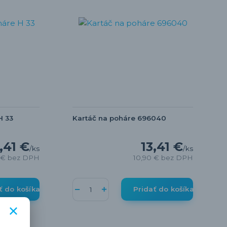
H 33
Kartáč na poháre 696040
,41 €
13,41 €
/
ks
/
ks
 €
bez DPH
10,90 €
bez DPH
ť do košíka
Pridať do košíka