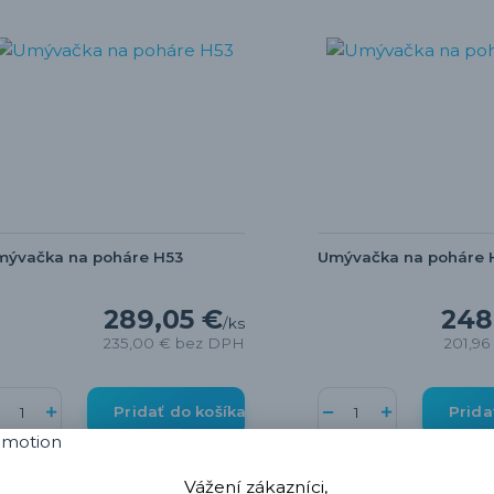
mývačka na poháre H53
Umývačka na poháre 
289,05 €
248
/
ks
235,00 €
bez DPH
201,96
Pridať do košíka
Prida
Vážení zákazníci,