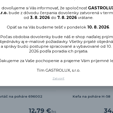
dovoľujeme si Vás informovať, že spoločnosť
GASTROLUX
.r.o.
bude z dôvodu čerpania dovolenky zatvorená v term
od
3. 8. 2026
do
7. 8. 2026
vrátane.
Opäť sa na Vás budeme tešiť v pondelok
10. 8. 2026
.
Počas obdobia dovolenky bude náš e-shop naďalej prijím
bjednávky aj e-mailové požiadavky. Všetky prijaté objedn
a správy budú postupne spracované a vybavované od 10. 
2026 podľa poradia ich prijatia.
Ďakujeme za Vaše pochopenie a prajeme Vám príjemné le
Tím GASTROLUX, s.r.o.
Zatvoriť
rtáč na poháre 696002
Kefa na poháre H-58
12,79 €
34
/
ks