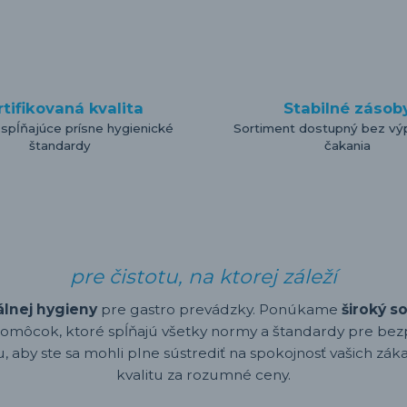
rtifikovaná kvalita
Stabilné zásob
 spĺňajúce prísne hygienické
Sortiment dostupný bez vý
štandardy
čakania
pre čistotu, na ktorej záleží
álnej hygieny
pre gastro prevádzky. Ponúkame
široký s
omôcok, ktoré spĺňajú všetky normy a štandardy pre bez
 aby ste sa mohli plne sústrediť na spokojnosť vašich záka
kvalitu za rozumné ceny.