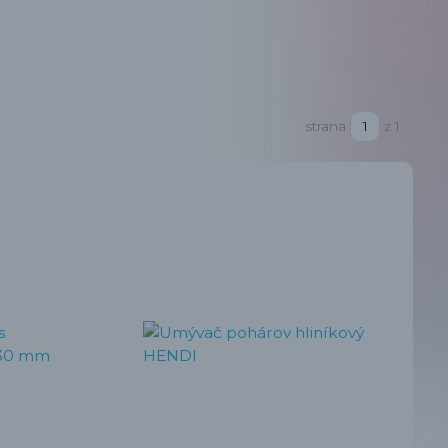
strana
z 1