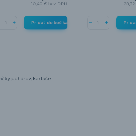
10,40 €
bez DPH
28,32
Pridať do košíka
Prida
čky pohárov, kartáče