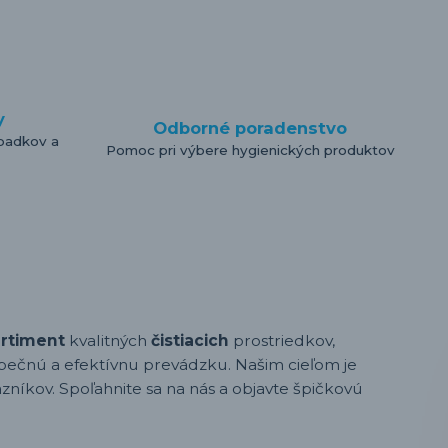
y
Odborné poradenstvo
padkov a
Pomoc pri výbere hygienických produktov
ortiment
kvalitných
čistiacich
prostriedkov,
pečnú a efektívnu prevádzku. Našim cieľom je
zníkov. Spoľahnite sa na nás a objavte špičkovú