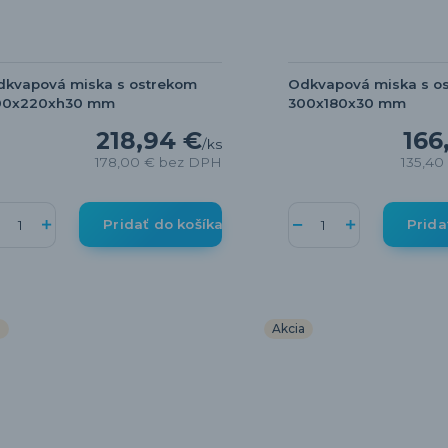
dkvapová miska s ostrekom
Odkvapová miska s o
00x220xh30 mm
300x180x30 mm
218,94 €
166
/
ks
178,00 €
bez DPH
135,40
Pridať do košíka
Prida
a
Akcia