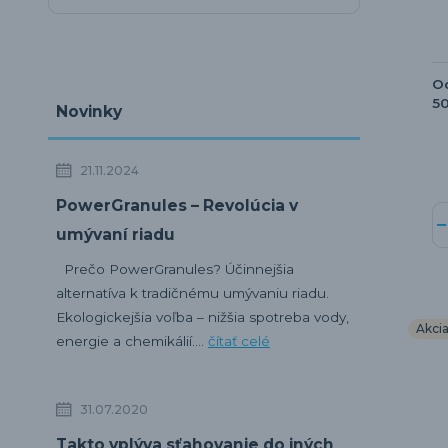
O
5
Novinky
21.11.2024
PowerGranules – Revolúcia v
umývaní riadu
Prečo PowerGranules? Účinnejšia
alternatíva k tradičnému umývaniu riadu.
Ekologickejšia voľba – nižšia spotreba vody,
Akci
energie a chemikálií....
čítať celé
31.07.2020
Takto vplýva sťahovanie do iných