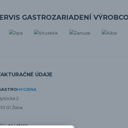
ERVIS GASTROZARIADENÍ VÝROBC
FAKTURAČNÉ ÚDAJE
GASTRO
HYGIENA
ytčická 2
10 01 Žilina
IČO:
36413186