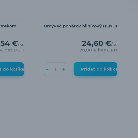
strekom
Umývač pohárov hliníkový HENDI
,54 €
24,60 €
/
ks
/
ks
 €
bez DPH
20,00 €
bez DPH
ť do košíka
Pridať do košíka