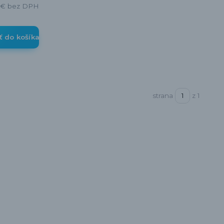
 €
bez DPH
ť do košíka
strana
z 1