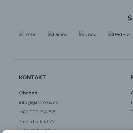
S
KONTAKT
Obchod
info@gastrolux.sk
B
+421 905 756 825
0
+421 41 516 61 77
+421 41 700 26 47