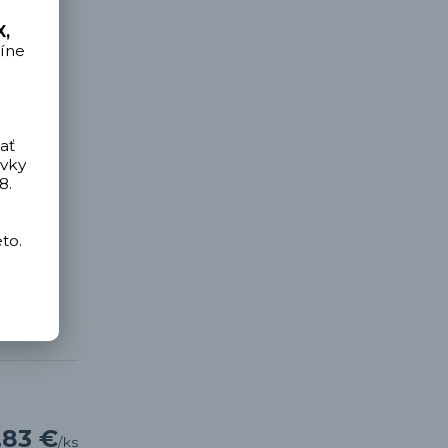
,
íne
ať
ávky
8.
to.
,83 €
/
ks