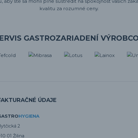
 aby ste sa mohli plne sústrediť na spokojnosť vašich záka
kvalitu za rozumné ceny.
ERVIS GASTROZARIADENÍ VÝROBC
FAKTURAČNÉ ÚDAJE
GASTRO
HYGIENA
ytčická 2
10 01 Žilina