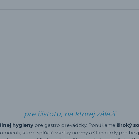
pre čistotu, na ktorej záleží
álnej hygieny
pre gastro prevádzky. Ponúkame
široký s
omôcok, ktoré spĺňajú všetky normy a štandardy pre bez