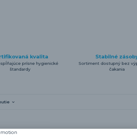
rtifikovaná kvalita
Stabilné zásob
 spĺňajúce prísne hygienické
Sortiment dostupný bez vý
štandardy
čakania
nutie