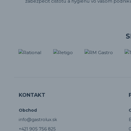
zabezpečiť čistotu a hygienu vo vašom podniku,
S
KONTAKT
Obchod
info@gastrolux.sk
B
+421 905 756 825
0