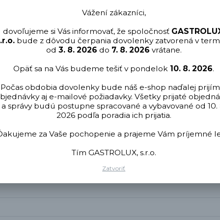
Vážení zákazníci,
dovoľujeme si Vás informovať, že spoločnosť
GASTROLUX
.r.o.
bude z dôvodu čerpania dovolenky zatvorená v term
ov VISION
. Obsahuje v sebe umývaciu aj leštiacu zložku.
od
3. 8. 2026
do
7. 8. 2026
vrátane.
Opäť sa na Vás budeme tešiť v pondelok
10. 8. 2026
.
riadení je aj ich údržba a čistenie. Retigo ku svojim výrobkom p
mývanie, odvápnenie varnej komory, bojlera, odmasťovanie a odstr
Počas obdobia dovolenky bude náš e-shop naďalej prijím
ch dôvodov, ale správna údržba zaručuje aj maximálnu životnosť zar
bjednávky aj e-mailové požiadavky. Všetky prijaté objedn
užitie vášho konvektomatu alebo iného zariadenia môže mať za n
a správy budú postupne spracované a vybavované od 10. 
2026 podľa poradia ich prijatia.
Ďakujeme za Vaše pochopenie a prajeme Vám príjemné le
Tím GASTROLUX, s.r.o.
Zatvoriť