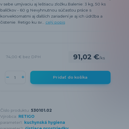
v sebe umývaciu aj leštiacu zložku.Balenie: 3 kg, 50 ks
balíčkov - 60 g Nevyhnutnou súčasťou práce s
konvektomatmi aj ďalších zariadení je aj ich údržba a
čistenie. Retigo ku sv...
celý popis
91,02 €
74,00 €
bez DPH
/
ks
Pridať do košíka
Číslo produktu:
530101.02
Výrobca:
RETIGO
parameter1:
kuchynská hygiena
parameter2:
čistiace prostriedky