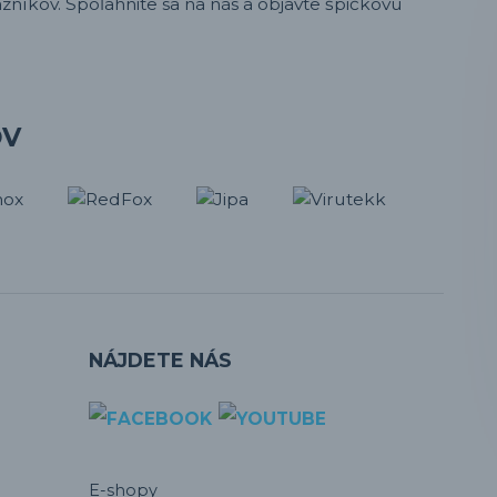
zníkov. Spoľahnite sa na nás a objavte špičkovú
OV
NÁJDETE NÁS
E-shopy