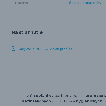
parameter2
čistiace prostriedky
Na stiahnutie
Umývanie RETIGO Vision prehľad
váš
spoľahlivý
partner v oblasti
profesion
dezinfekčných
produktov a
hygienických
p