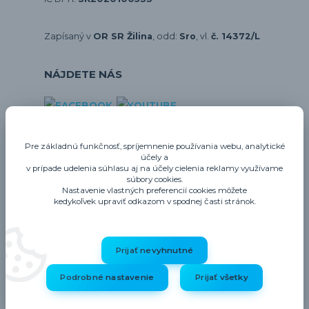
Zapísaný v
OR SR Žilina
, odd:
Sro
, vl.
č. 14372/L
NÁJDETE NÁS
E-shopy
Pre základnú funkčnosť, spríjemnenie používania webu, analytické
účely a
gastrozariadenie.sk
v prípade udelenia súhlasu aj na účely cielenia reklamy využívame
gastrohygiena.sk
súbory cookies.
Nastavenie vlastných preferencií cookies môžete
thermo-future-box.sk
kedykoľvek upraviť odkazom v spodnej časti stránok.
profigastro.sk
Prijať nevyhnutné
Upravit sběr cookies.
Podrobné nastavenie
Prijať všetky
© 2003-2026
Gastrohygiena.sk
. Všetky práva vyhradené.