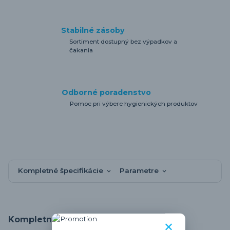
Stabilné zásoby
Sortiment dostupný bez výpadkov a
čakania
Odborné poradenstvo
Pomoc pri výbere hygienických produktov
Kompletné špecifikácie
Parametre
Kompletné špecifikácie