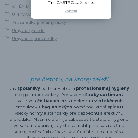
Tím GASTROLUX, s.r.o.
CHÉMIA, SANITA A DEZINFEKCIA
Zatvoriť
UMÝVACÍ PROGRAM
Prostriedky pre umývačky
Umývačky riadu
Umývacie prostriedky
pre čistotu, na ktorej záleží
váš
spoľahlivý
partner v oblasti
profesionálnej hygieny
pre gastro prevádzky. Ponúkame
široký sortiment
kvalitných
čistiacich
prostriedkov,
dezinfekčných
produktov a
hygienických
pomôcok, ktoré spĺňajú
všetky normy a štandardy pre bezpečnú a efektívnu
prevádzku. Našim cieľom je zabezpečiť čistotu a hygienu
vo vašom podniku, aby ste sa mohli plne sústrediť na
spokojnosť vašich zákazníkov. Spoľahnite sa na nás a
objavte špičkovú kvalitu za rozumné ceny.