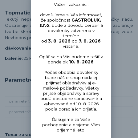
Vážení zákazníci,
Topmatic Universal Special 25kg
dovoľujeme si Vás informovať,
Tekutý nepenivý umývací prostriedok do umývačky riadu.
že spoločnosť
GASTROLUX,
s.r.o.
bude z dôvodu čerpania
Odstráňuje aj veľmi silné znečistenia riadu.Účinne zabráňuje
dovolenky zatvorená v
tvorbe škrobových usadenín. Plne účinný aj v tvrdej vode.
termíne
Nevhodný pre hliníkový riad. Bez zápachu.
od
3. 8. 2026
do
7. 8. 2026
vrátane.
dávkovanie:
1 až 5gramov / liter
Opäť sa na Vás budeme tešiť v
balenie:
25 kg
pondelok
10. 8. 2026
.
Počas obdobia dovolenky
bude náš e-shop naďalej
Parametre
prijímať objednávky aj e-
mailové požiadavky. Všetky
prijaté objednávky a správy
budú postupne spracované a
parameter1
Chémia pre umývačky
vybavované od 10. 8. 2026
podľa poradia ich prijatia.
parameter2
umývací prostriedok
Ďakujeme za Vaše
pochopenie a prajeme Vám
príjemné leto.
Tovar zaradený v kategóriách