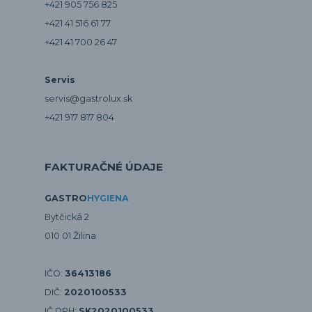
+421 905 756 825
+421 41 516 61 77
+421 41 700 26 47
Servis
servis@gastrolux.sk
+421 917 817 804
FAKTURAČNÉ ÚDAJE
GASTRO
HYGIENA
Bytčická 2
010 01 Žilina
IČO:
36413186
DIČ:
2020100533
IČ DPH:
SK2020100533