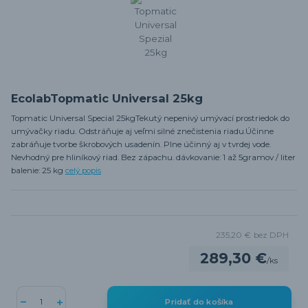
EcolabTopmatic Universal 25kg
Topmatic Universal Special 25kgTekutý nepenivý umývací prostriedok do
umývačky riadu. Odstráňuje aj veľmi silné znečistenia riadu.Účinne
zabráňuje tvorbe škrobových usadenín. Plne účinný aj v tvrdej vode.
Nevhodný pre hliníkový riad. Bez zápachu. dávkovanie: 1 až 5gramov / liter
balenie: 25 kg
celý popis
235,20 €
bez DPH
289,30 €
/
ks
Pridať do košíka