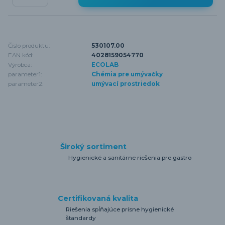
Číslo produktu:
530107.00
EAN kód:
4028159054770
Výrobca:
ECOLAB
parameter1:
Chémia pre umývačky
parameter2:
umývací prostriedok
Široký sortiment
Hygienické a sanitárne riešenia pre gastro
Certifikovaná kvalita
Riešenia spĺňajúce prísne hygienické
štandardy