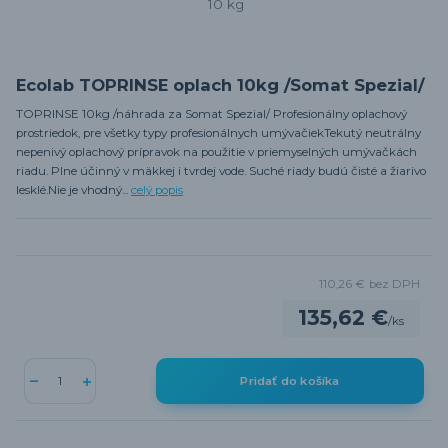
Ecolab TOPRINSE oplach 10kg /Somat Spezial/
TOPRINSE 10kg /náhrada za Somat Spezial/ Profesionálny oplachový
prostriedok, pre všetky typy profesionálnych umývačiekTekutý neutrálny
nepenivý oplachový prípravok na použitie v priemyselných umývačkách
riadu. Plne účinný v mäkkej i tvrdej vode. Suché riady budú čisté a žiarivo
lesklé.Nie je vhodný...
celý popis
110,26 €
bez DPH
135,62 €
/
ks
Pridať do košíka