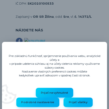
IČ DPH:
SK2020100533
Zapísaný v
OR SR Žilina
, odd:
Sro
, vl.
č. 14372/L
NÁJDETE NÁS
E-shopy
Pre základnú funkčnosť, spríjemnenie používania webu, analytické
účely a
gastrozariadenie.sk
v prípade udelenia súhlasu aj na účely cielenia reklamy využívame
gastrohygiena.sk
súbory cookies.
Nastavenie vlastných preferencií cookies môžete
thermo-future-box.sk
kedykoľvek upraviť odkazom v spodnej časti stránok.
profigastro.sk
Prijať nevyhnutné
Upravit sběr cookies.
Podrobné nastavenie
Prijať všetky