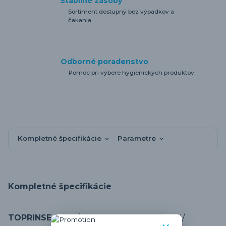
Stabilné zásoby
Sortiment dostupný bez výpadkov a
čakania
Odborné poradenstvo
Pomoc pri výbere hygienických produktov
Kompletné špecifikácie
Parametre
Kompletné špecifikácie
TOPRINSE 10kg
/náhrada za Somat Spezial/