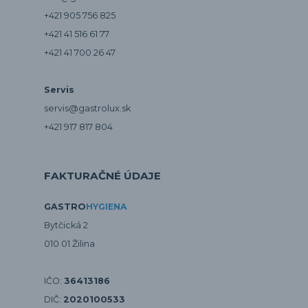
+421 905 756 825
+421 41 516 61 77
+421 41 700 26 47
Servis
servis@gastrolux.sk
+421 917 817 804
FAKTURAČNÉ ÚDAJE
GASTRO
HYGIENA
Bytčická 2
010 01 Žilina
IČO:
36413186
DIČ:
2020100533