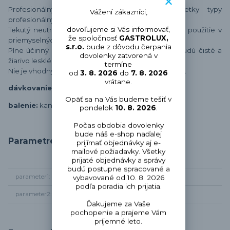
Profesionálny oplachový prostriedok, pre všetky typy
Vážení zákazníci,
profesionálnych umývačiek
dovoľujeme si Vás informovať,
Tekutý neutrálny nepenivý oplachový prípravok na použitie v
že spoločnosť
GASTROLUX,
priemyselných umývačkách riadu.
s.r.o.
bude z dôvodu čerpania
Plne účinný v mäkkej i tvrdej vode. Suché riady budú čisté a
dovolenky zatvorená v
žiarivo lesklé.
termíne
Nie je vhodný pre materiály na báze polykarbonátov.
od
3. 8. 2026
do
7. 8. 2026
vrátane.
dávkovanie:
0,2 až 1 gram/liter
Opäť sa na Vás budeme tešiť v
balenie:
kanister 10 kg
pondelok
10. 8. 2026
.
Počas obdobia dovolenky
bude náš e-shop naďalej
Parametre
prijímať objednávky aj e-
mailové požiadavky. Všetky
prijaté objednávky a správy
budú postupne spracované a
parameter1
Chémia pre umývačky
vybavované od 10. 8. 2026
podľa poradia ich prijatia.
parameter2
oplachový prostriedok
Ďakujeme za Vaše
pochopenie a prajeme Vám
príjemné leto.