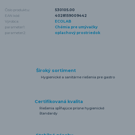
Číslo produktu:
530105.00
EAN kód:
4028159009442
Výrobca:
ECOLAB
parameter1:
Chémia pre umývačky
parameter2:
oplachový prostriedok
Široký sortiment
Hygienické a sanitárne riešenia pre gastro
Certifikovaná kvalita
Riešenia spĺňajúce prísne hygienické
štandardy