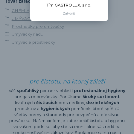
Tovar zaradený v kategóriách
Tím GASTROLUX, s.r.o.
CHÉMIA, SANITA A DEZINFEKCIA
Zatvoriť
UMÝVACÍ PROGRAM
Prostriedky pre umývačky
Umývačky riadu
Umývacie prostriedky
pre čistotu, na ktorej záleží
váš
spoľahlivý
partner v oblasti
profesionálnej hygieny
pre gastro prevádzky. Ponúkame
široký sortiment
kvalitných
čistiacich
prostriedkov,
dezinfekčných
produktov a
hygienických
pomôcok, ktoré spĺňajú
všetky normy a štandardy pre bezpečnú a efektívnu
prevádzku. Našim cieľom je zabezpečiť čistotu a hygienu
vo vašom podniku, aby ste sa mohli plne sústrediť na
spokojnosť vašich zákazníkov. Spoľahnite sa na nás a