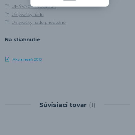
UMÝVACÍ PROGRAM
Umývačky riadu
Umývačky riadu priebežné
Na stiahnutie
Akcia jeseň 2013
Súvisiaci tovar
1