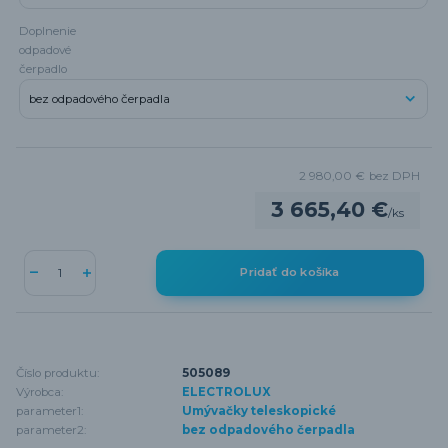
Doplnenie
odpadové
čerpadlo
2 980,00 €
bez DPH
3 665,40 €
/
ks
Pridať do košíka
Číslo produktu:
505089
Výrobca:
ELECTROLUX
parameter1:
Umývačky teleskopické
parameter2:
bez odpadového čerpadla