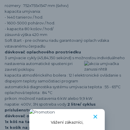
rozmery : 752x755x1547 mm (šxhxv)
kapacita umývania
:
- 1440 tanierov / hod.
- 1600-5000 pohárov / hod.
- kapacita 80 košov / hod/
zásuvná výška 420 mm
Soft štart - pre ochranu riadu garantovaný oplach vďaka
vstavanému čerpadlu
dávkovač oplachového prostriedku
3 umývacie cykly (45,84,150 sekúnd) s možnosťou
individuálneho
nastavenia automatické spusteni pri
zavretí poklopu
kapacita atmosférického boilera : 12 l elektronické ovládanie s
dispejom teploty samočistiaci program
automatická diagnostika systému umývacia teplota : 55 - 65°C
oplachová teplota : 84 °C
príkon: možnosť nastavenia 6 kW alebo 9,9 kW
napätie: 400V, 3N spotreba vody
2 litre/ cyklus
príslušenstvo v cene :
dávkovač oplachového prostriedku
1x kôš na taniere
Vážení zákazníci,
1x košík na príbory