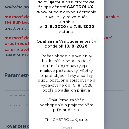
dovoľujeme si Vás informovať,
že spoločnosť
GASTROLUX,
Voliteľné príslušenstvo o
pcia:
s.r.o.
bude z dôvodu čerpania
možnosť doplnenia odpadové čerpadlo za príplatok +
dovolenky zatvorená v
termíne
199 EUR bez DPH
od
3. 8. 2026
do
7. 8. 2026
uviesť pri nákupe
vrátane.
možnosť doplnenia dávkovacie čerpadlo umývací
Opäť sa na Vás budeme tešiť v
prostriedok
pondelok
10. 8. 2026
.
za príplatok + 99 EUR bez DPH
uviesť pri nákupe
Počas obdobia dovolenky
bude náš e-shop naďalej
prijímať objednávky aj e-
mailové požiadavky. Všetky
Parametre
prijaté objednávky a správy
budú postupne spracované a
vybavované od 10. 8. 2026
podľa poradia ich prijatia.
parameter1
Umývačky teleskopické
Ďakujeme za Vaše
pochopenie a prajeme Vám
parameter2
bez odpadového čerpadla
príjemné leto.
Tím GASTROLUX, s.r.o.
Tovar zaradený v kategóriách
Zatvoriť