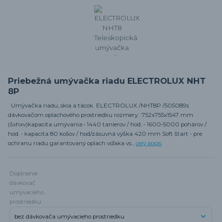
Priebežná umývačka riadu ELECTROLUX NHT
8P
Umývačka riadu, skla a tácok ELECTROLUX /NHT8P /505089s
dávkovačom oplachového prostriedku rozmery : 752x755x1547 mm
(šxhxv)kapacita umývania:- 1440 tanierov / hod. - 1600-5000 pohárov /
hod. - kapacita 80 košov / hod/zásuvná výška 420 mm Soft štart - pre
ochranu riadu garantovaný oplach vďaka vs...
celý popis
Doplnenie
dávkovač
umývacieho
prostriedku