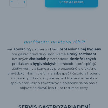
Pridať do košíka
pre čistotu, na ktorej záleží
váš
spoľahlivý
partner v oblasti
profesionálnej hygieny
pre gastro prevádzky. Ponúkame
široký sortiment
kvalitných
čistiacich
prostriedkov,
dezinfekčných
produktov a
hygienických
pomôcok, ktoré spĺňajú
všetky normy a štandardy pre bezpečnú a efektívnu
prevádzku. Našim cieľom je zabezpečiť čistotu a hygienu
vo vašom podniku, aby ste sa mohli plne sústrediť na
spokojnosť vašich zákazníkov. Spoľahnite sa na nás a
objavte špičkovú kvalitu za rozumné ceny.
SERVIS GASTROZARIADENÍ