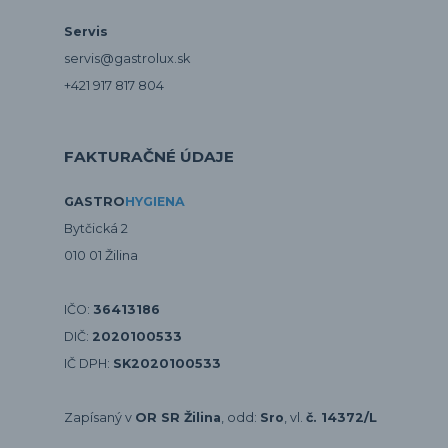
Servis
servis@gastrolux.sk
+421 917 817 804
FAKTURAČNÉ ÚDAJE
GASTRO
HYGIENA
Bytčická 2
010 01 Žilina
IČO:
36413186
DIČ:
2020100533
IČ DPH:
SK2020100533
Zapísaný v
OR SR Žilina
, odd:
Sro
, vl.
č. 14372/L