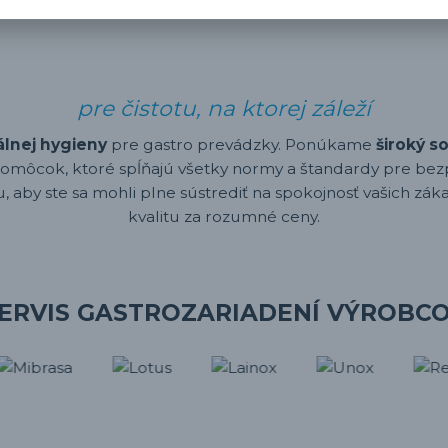
pre čistotu, na ktorej záleží
álnej hygieny
pre gastro prevádzky. Ponúkame
široký s
omôcok, ktoré spĺňajú všetky normy a štandardy pre bez
 aby ste sa mohli plne sústrediť na spokojnosť vašich záka
kvalitu za rozumné ceny.
ERVIS GASTROZARIADENÍ VÝROBC