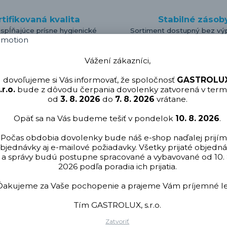
rtifikovaná kvalita
Stabilné zásob
 spĺňajúce prísne hygienické
Sortiment dostupný bez vý
štandardy
čakania
Vážení zákazníci,
dovoľujeme si Vás informovať, že spoločnosť
GASTROLUX
.r.o.
bude z dôvodu čerpania dovolenky zatvorená v term
od
3. 8. 2026
do
7. 8. 2026
vrátane.
Opäť sa na Vás budeme tešiť v pondelok
10. 8. 2026
.
Počas obdobia dovolenky bude náš e-shop naďalej prijím
bjednávky aj e-mailové požiadavky. Všetky prijaté objedn
S
a správy budú postupne spracované a vybavované od 10. 
2026 podľa poradia ich prijatia.
Ďakujeme za Vaše pochopenie a prajeme Vám príjemné le
Tím GASTROLUX, s.r.o.
Zatvoriť