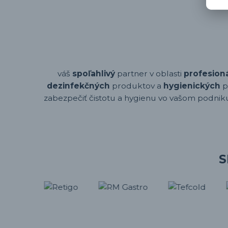
váš
spoľahlivý
partner v oblasti
profesion
dezinfekčných
produktov a
hygienických
p
zabezpečiť čistotu a hygienu vo vašom podniku,
S