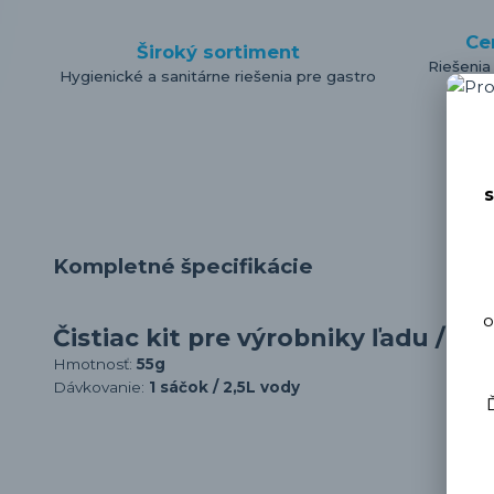
Ce
Široký sortiment
Riešenia
Hygienické a sanitárne riešenia pre gastro
s
Kompletné špecifikácie
o
Čistiac kit pre výrobniky ľadu /KP
Hmotnosť:
55g
Dávkovanie:
1 sáčok / 2,5L vody