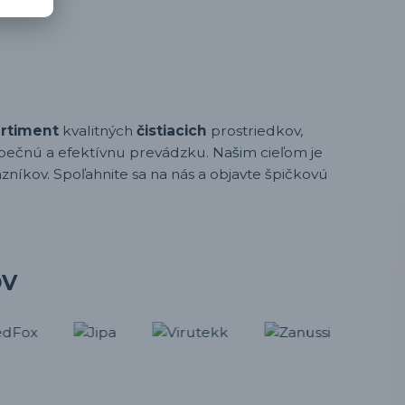
ortiment
kvalitných
čistiacich
prostriedkov,
pečnú a efektívnu prevádzku. Našim cieľom je
zníkov. Spoľahnite sa na nás a objavte špičkovú
OV