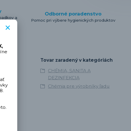
y
Odborné poradenstvo
padkov a
Pomoc pri výbere hygienických produktov
,
íne
Tovar zaradený v kategóriách
CHÉMIA, SANITA A
DEZINFEKCIA
ať
ávky
Chémia pre výrobníky ľadu
8.
to.