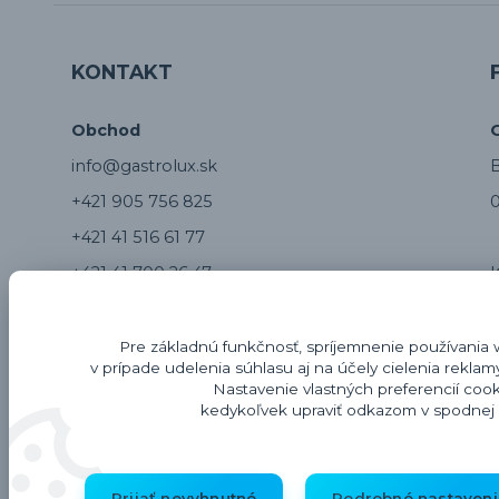
KONTAKT
Obchod
info@gastrolux.sk
B
+421 905 756 825
0
+421 41 516 61 77
+421 41 700 26 47
Servis
Pre základnú funkčnosť, spríjemnenie používania 
v prípade udelenia súhlasu aj na účely cielenia rekla
servis@gastrolux.sk
Nastavenie vlastných preferencií coo
kedykoľvek upraviť odkazom v spodnej č
+421 917 817 804
Z
Prijať nevyhnutné
Podrobné nastaveni