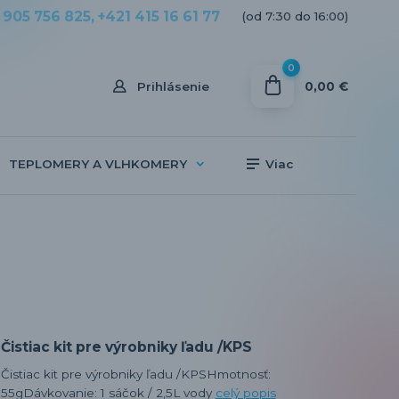
 905 756 825, +421 415 16 61 77
(od 7:30 do 16:00)
0
0,00 €
Prihlásenie
TEPLOMERY A VLHKOMERY
Viac
Čistiac kit pre výrobniky ľadu /KPS
Čistiac kit pre výrobniky ľadu /KPSHmotnosť:
55gDávkovanie: 1 sáčok / 2,5L vody
celý popis