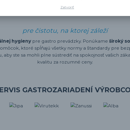
Zatvoriť
pre čistotu, na ktorej záleží
álnej hygieny
pre gastro prevádzky. Ponúkame
široký s
omôcok, ktoré spĺňajú všetky normy a štandardy pre bez
 aby ste sa mohli plne sústrediť na spokojnosť vašich záka
kvalitu za rozumné ceny.
ERVIS GASTROZARIADENÍ VÝROBC