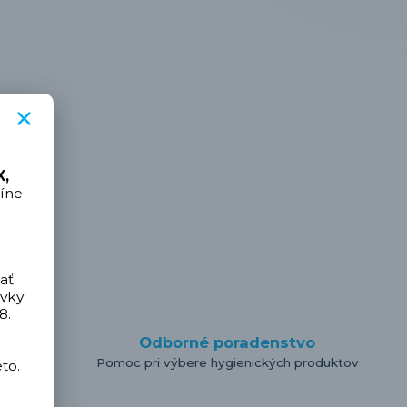
,
íne
ať
ávky
8.
y
Odborné poradenstvo
padkov a
Pomoc pri výbere hygienických produktov
to.