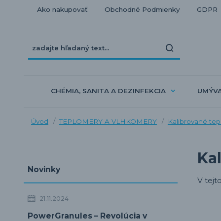
Ako nakupovať
Obchodné Podmienky
GDPR
CHÉMIA, SANITA A DEZINFEKCIA
UMÝV
Úvod
TEPLOMERY A VLHKOMERY
Kalibrované te
Ka
Novinky
V tejt
21.11.2024
PowerGranules – Revolúcia v