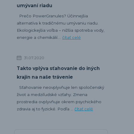
umývaní riadu
Prečo PowerGranules? Účinnejšia
alternatíva k tradičnému umývaniu riadu.
Ekologickejšia voľba – nižšia spotreba vody,
energie a chemikálií....
čítať celé
31.07.2020
Takto vplýva sťahovanie do iných
krajín na naše trávenie
Sťahovanie neovplyvňuje len spoločenský
život a medziľudské vzťahy. Zmena
prostredia ovplyvňuje okrem psychického
zdravia aj to fyzické. Podľa ...
čítať celé