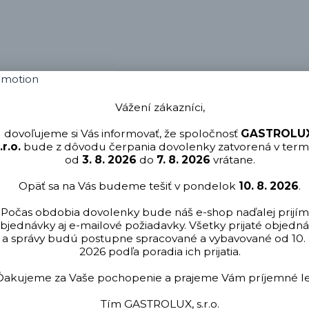
Vážení zákazníci,
dovoľujeme si Vás informovať, že spoločnosť
GASTROLUX
.r.o.
bude z dôvodu čerpania dovolenky zatvorená v term
od
3. 8. 2026
do
7. 8. 2026
vrátane.
Opäť sa na Vás budeme tešiť v pondelok
10. 8. 2026
.
Počas obdobia dovolenky bude náš e-shop naďalej prijím
bjednávky aj e-mailové požiadavky. Všetky prijaté objedn
a správy budú postupne spracované a vybavované od 10. 
2026 podľa poradia ich prijatia.
rtifikovaná kvalita
Stabilné zásob
 spĺňajúce prísne hygienické
Sortiment dostupný bez vý
Ďakujeme za Vaše pochopenie a prajeme Vám príjemné le
štandardy
čakania
Tím GASTROLUX, s.r.o.