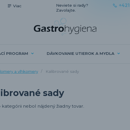
+421
Neviete si rady?
Viac
Zavolajte.
ACÍ PROGRAM
DÁVKOVANIE UTIEROK A MYDLA
plomery a vlhkomery
Kalibrované sady
librované sady
o kategórii nebol nájdený žiadny tovar.