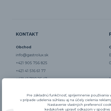
KONTAKT
Obchod
info@gastrolux.sk
B
+421 905 756 825
0
+421 41 516 61 77
+421 41 700 26 47
Servis
Pre základnú funkčnosť, spríjemnenie používania 
v prípade udelenia súhlasu aj na účely cielenia rekla
servis@gastrolux.sk
Nastavenie vlastných preferencií coo
kedykoľvek upraviť odkazom v spodnej č
+421 917 817 804
Z