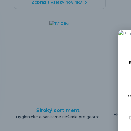
Zobraziť všetky novinky
s
o
Ce
Široký sortiment
Riešenia
Hygienické a sanitárne riešenia pre gastro