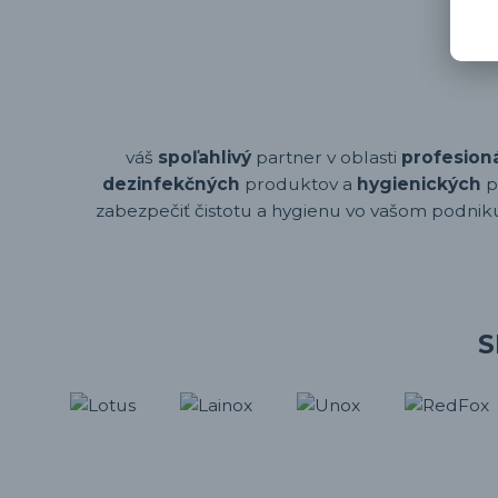
váš
spoľahlivý
partner v oblasti
profesion
dezinfekčných
produktov a
hygienických
p
zabezpečiť čistotu a hygienu vo vašom podniku,
S