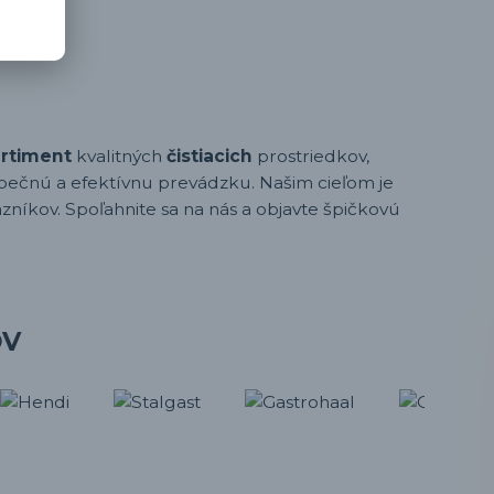
ortiment
kvalitných
čistiacich
prostriedkov,
pečnú a efektívnu prevádzku. Našim cieľom je
zníkov. Spoľahnite sa na nás a objavte špičkovú
OV