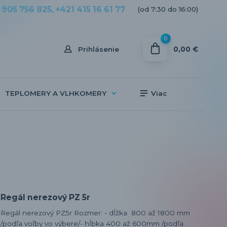
 905 756 825, +421 415 16 61 77
(od 7:30 do 16:00)
0
0,00 €
Prihlásenie
TEPLOMERY A VLHKOMERY
Viac
Regál nerezový PZ 5r
Regál nerezový PZ5r Rozmer: - dĺžka 800 až 1800 mm
/podľa voľby vo výbere/- hĺbka 400 až 600mm /podľa