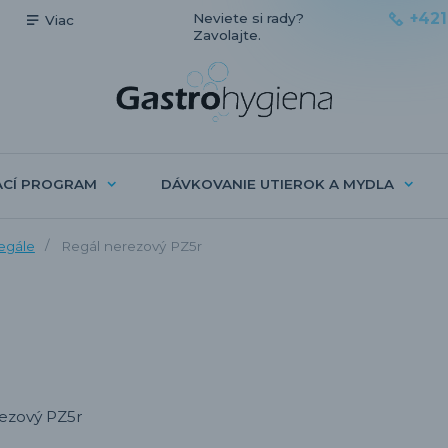
+421
Neviete si rady?
Viac
Zavolajte.
ACÍ PROGRAM
DÁVKOVANIE UTIEROK A MYDLA
egále
Regál nerezový PZ5r