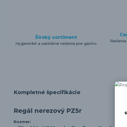
Ce
Široký sortiment
Riešenia
Hygienické a sanitárne riešenia pre gastro
Kompletné špecifikácie
Regál nerezový PZ5r
s
Rozmer: