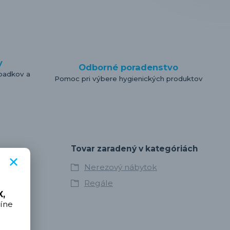
y
Odborné poradenstvo
padkov a
Pomoc pri výbere hygienických produktov
Tovar zaradený v kategóriách
Nerezový nábytok
Regále
,
íne