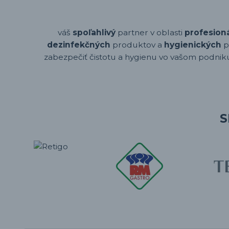
váš
spoľahlivý
partner v oblasti
profesion
dezinfekčných
produktov a
hygienických
p
zabezpečiť čistotu a hygienu vo vašom podniku,
S