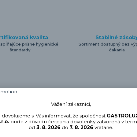
rtifikovaná kvalita
Stabilné zásob
 spĺňajúce prísne hygienické
Sortiment dostupný bez vý
štandardy
čakania
Vážení zákazníci,
dovoľujeme si Vás informovať, že spoločnosť
GASTROLUX
.r.o.
bude z dôvodu čerpania dovolenky zatvorená v term
od
3. 8. 2026
do
7. 8. 2026
vrátane.