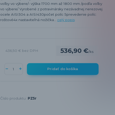
voľby vo výbere/- výška 1700 mm až 1800 mm /podľa voľby
vo výbere/ Vyrobené z potravinársky nezávadnej nerezovej
ocele AISI304 a AISI430počet políc 5prevedenie políc:
roštové4x nastaviteľná nožička...
celý popis
536,90 €
436,50 €
bez DPH
/
ks
Pridať do košíka
Číslo produktu:
PZ5r