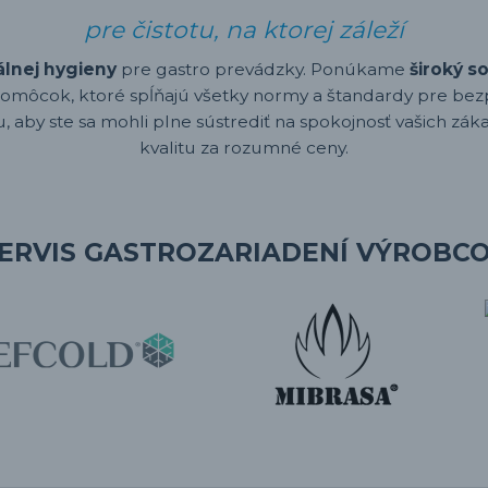
pre čistotu, na ktorej záleží
álnej hygieny
pre gastro prevádzky. Ponúkame
široký s
omôcok, ktoré spĺňajú všetky normy a štandardy pre bez
 aby ste sa mohli plne sústrediť na spokojnosť vašich záka
kvalitu za rozumné ceny.
ERVIS GASTROZARIADENÍ VÝROBC