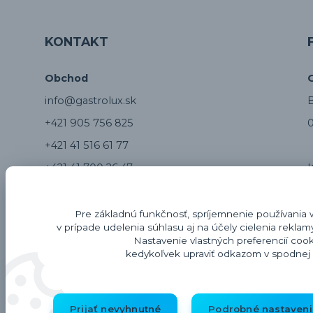
KONTAKT
Obchod
info@gastrolux.sk
B
+421 905 756 825
0
+421 41 516 61 77
+421 41 700 26 47
Servis
Pre základnú funkčnosť, spríjemnenie používania 
v prípade udelenia súhlasu aj na účely cielenia rekla
servis@gastrolux.sk
Nastavenie vlastných preferencií coo
kedykoľvek upraviť odkazom v spodnej č
+421 917 817 804
Z
Prijať nevyhnutné
Podrobné nastaveni