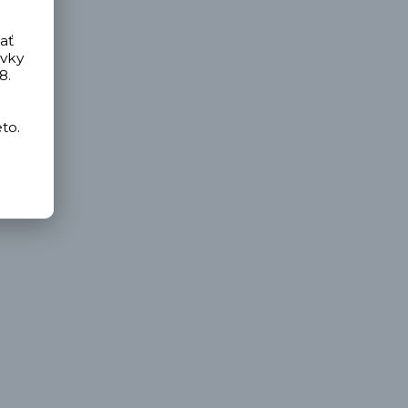
ať
ávky
8.
to.