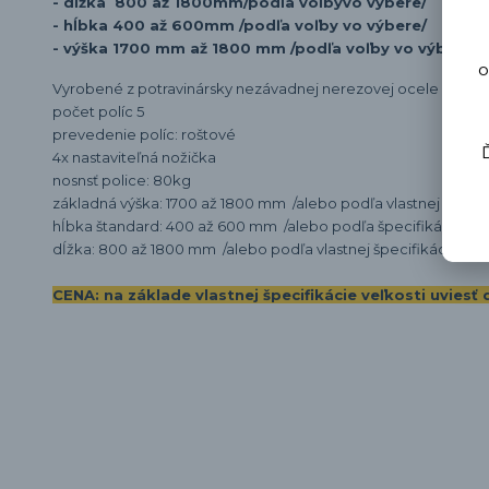
- dĺžka 800 až 1800
mm
/podľa voľby
vo výbere/
- hĺbka 400 až 600
mm
/podľa voľby vo výbere/
- výška 1700 mm až 1800 mm /podľa voľby vo výbere/
o
Vyrobené
z potravinársky nezávadnej
nerezovej ocele AISI30
počet políc 5
prevedenie políc: roštové
4x nastaviteľná nožička
nosnsť police: 80kg
základná výška: 1700 až 1800 mm /alebo podľa vlastnej špecif
hĺbka štandard: 400 až 600 mm /alebo podľa špecifikácie/
dĺžka: 800 až 1800 mm /alebo podľa vlastnej špecifikácie/
CENA: na základe vlastnej špecifikácie veľkosti uvie