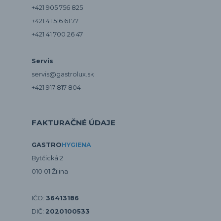
+421 905 756 825
+421 41 516 61 77
+421 41 700 26 47
Servis
servis@gastrolux.sk
+421 917 817 804
FAKTURAČNÉ ÚDAJE
GASTRO
HYGIENA
Bytčická 2
010 01 Žilina
IČO:
36413186
DIČ:
2020100533