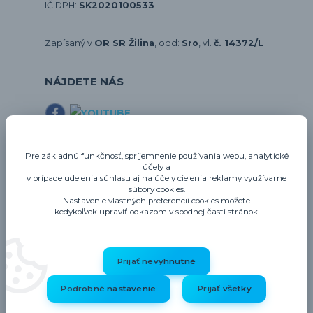
IČ DPH:
SK2020100533
Zapísaný v
OR SR Žilina
, odd:
Sro
, vl.
č. 14372/L
NÁJDETE NÁS
E-shopy
Pre základnú funkčnosť, spríjemnenie používania webu, analytické
účely a
gastrozariadenie.sk
v prípade udelenia súhlasu aj na účely cielenia reklamy využívame
gastrohygiena.sk
súbory cookies.
Nastavenie vlastných preferencií cookies môžete
thermo-future-box.sk
kedykoľvek upraviť odkazom v spodnej časti stránok.
profigastro.sk
Prijať nevyhnutné
Upravit sběr cookies.
Podrobné nastavenie
Prijať všetky