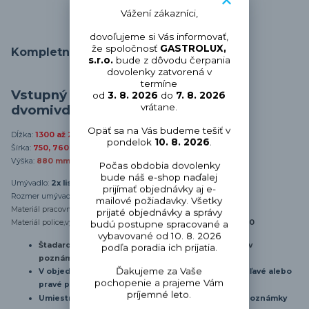
Vážení zákazníci,
dovoľujeme si Vás informovať,
že spoločnosť
GASTROLUX,
Kompletné špecifikácie
s.r.o.
bude z dôvodu čerpania
dovolenky zatvorená v
termíne
Vstupný predumývací stôl s
od
3. 8. 2026
do
7. 8. 2026
vrátane.
dvomivdrezmi VS-3 R
Opäť sa na Vás budeme tešiť v
Dĺžka:
1300 až 2800 mm
(potrebnú dĺžku si zvoľte pri nákupe)
pondelok
10. 8. 2026
.
Šírka:
750, 760 mm
(potrebnú šírku/hĺbku/ si zvoľte pri nákupe)
Výška:
880 mm
Počas obdobia dovolenky
bude náš e-shop naďalej
Umývadlo:
2x lisovaný drez
prijímať objednávky aj e-
Rozmer umývadla:
500x400x250mm
mailové požiadavky. Všetky
Materiál pracovnej dosky:
nerez AISI304
prijaté objednávky a správy
Materiál police,výstuhy,dvierka,krytovanie,zásuvky:
nerez AISI430
budú postupne spracované a
vybavované od 10. 8. 2026
Štadardne so zadným lemom (bez lemu upozorniť v
podľa poradia ich prijatia.
poznámke objednávky)
Ďakujeme za Vaše
V objeddnávke do poznámky je nutné špecifikovať ľavé alebo
pochopenie a prajeme Vám
pravé prevedenie
príjemné leto.
Umiestnenie drezu podľa špecifikácie napíšte do poznámky