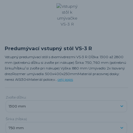
Predumývací vstupný stôl VS-3 R
Vstupný predumývací stôl s dvomivdrezmi VS-3 R Dĺžka: 1300 až 2800
mm (potrebnú dĺžku si zvoľte pri nákupe) Šírka: 750, 760 mm (potrebnú
šírku/hĺbku/ si zvoľte pri nákupe) Výška: 880 mm Umývadlo: 2x lisovaný
drezRozmer umývadla: 500x400x250mmMateriál pracovnej dosky:
nerez AISI304Materiál police,v...
celý popis
Zvoľte dĺžku:
Šírka (hĺbka)