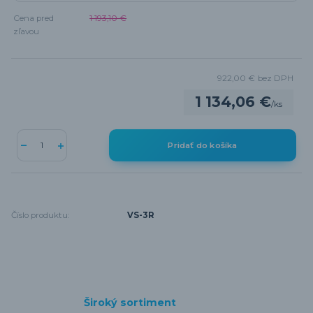
Cena pred
1 193,10 €
zľavou
922,00 €
bez DPH
1 134,06 €
/
ks
Pridať do košíka
Číslo produktu:
VS-3R
Široký sortiment