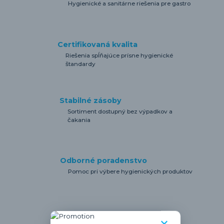
Hygienické a sanitárne riešenia pre gastro
Certifikovaná kvalita
Riešenia spĺňajúce prísne hygienické
štandardy
Stabilné zásoby
Sortiment dostupný bez výpadkov a
čakania
Odborné poradenstvo
Pomoc pri výbere hygienických produktov