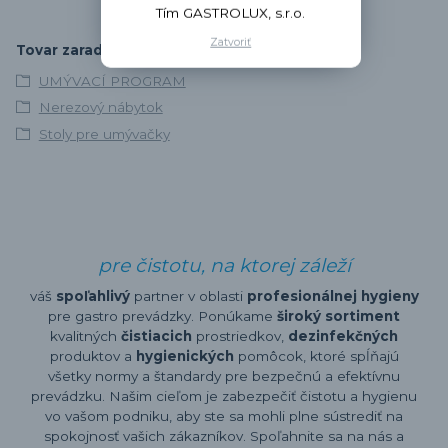
Tím GASTROLUX, s.r.o.
Zatvoriť
Tovar zaradený v kategóriách
UMÝVACÍ PROGRAM
Nerezový nábytok
Stoly pre umývačky
pre čistotu, na ktorej záleží
váš
spoľahlivý
partner v oblasti
profesionálnej hygieny
pre gastro prevádzky. Ponúkame
široký sortiment
kvalitných
čistiacich
prostriedkov,
dezinfekčných
produktov a
hygienických
pomôcok, ktoré spĺňajú
všetky normy a štandardy pre bezpečnú a efektívnu
prevádzku. Našim cieľom je zabezpečiť čistotu a hygienu
vo vašom podniku, aby ste sa mohli plne sústrediť na
spokojnosť vašich zákazníkov. Spoľahnite sa na nás a