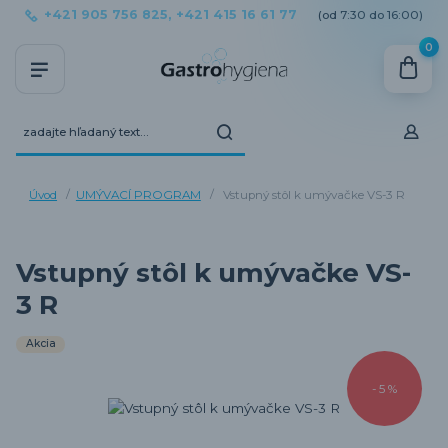
+421 905 756 825, +421 415 16 61 77
(od 7:30 do 16:00)
0
Úvod
UMÝVACÍ PROGRAM
Vstupný stôl k umývačke VS-3 R
Vstupný stôl k umývačke VS-
3 R
Akcia
- 5 %