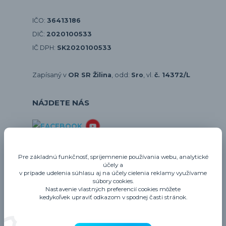
IČO:
36413186
DIČ:
2020100533
IČ DPH:
SK2020100533
Zapísaný v
OR SR Žilina
, odd:
Sro
, vl.
č. 14372/L
NÁJDETE NÁS
E-shopy
Pre základnú funkčnosť, spríjemnenie používania webu, analytické
účely a
gastrozariadenie.sk
v prípade udelenia súhlasu aj na účely cielenia reklamy využívame
gastrohygiena.sk
súbory cookies.
Nastavenie vlastných preferencií cookies môžete
thermo-future-box.sk
kedykoľvek upraviť odkazom v spodnej časti stránok.
profigastro.sk