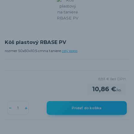
Kôš plastový RBASE PV
rozmer 50x50x10,5 cmna taniere
celý popis
8,83 €
bez DPH
10,86 €
/
ks
Pridať do košíka