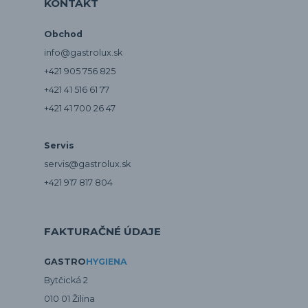
KONTAKT
Obchod
info@gastrolux.sk
+421 905 756 825
+421 41 516 61 77
+421 41 700 26 47
Servis
servis@gastrolux.sk
+421 917 817 804
FAKTURAČNÉ ÚDAJE
GASTRO
HYGIENA
Bytčická 2
010 01 Žilina