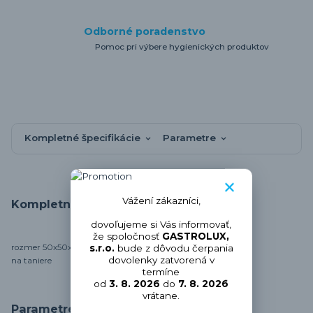
Odborné poradenstvo
Pomoc pri výbere hygienických produktov
Kompletné špecifikácie
Parametre
Vážení zákazníci,
Kompletné špecifikácie
dovoľujeme si Vás informovať,
že spoločnosť
GASTROLUX,
s.r.o.
bude z dôvodu čerpania
rozmer 50x50x10,5 cm
dovolenky zatvorená v
na taniere
termíne
od
3. 8. 2026
do
7. 8. 2026
vrátane.
Parametre