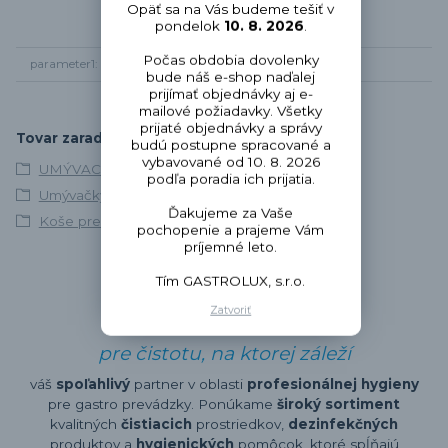
Opäť sa na Vás budeme tešiť v
pondelok
10. 8. 2026
.
Počas obdobia dovolenky
parameter1
koše pre umývačky
bude náš e-shop naďalej
prijímať objednávky aj e-
mailové požiadavky. Všetky
prijaté objednávky a správy
Tovar zaradený v kategóriách
budú postupne spracované a
vybavované od 10. 8. 2026
UMÝVACÍ PROGRAM
podľa poradia ich prijatia.
Umývačky riadu
Ďakujeme za Vaše
Koše pre umývačky riadu
pochopenie a prajeme Vám
príjemné leto.
Tím GASTROLUX, s.r.o.
Zatvoriť
pre čistotu, na ktorej záleží
váš
spoľahlivý
partner v oblasti
profesionálnej hygieny
pre gastro prevádzky. Ponúkame
široký sortiment
kvalitných
čistiacich
prostriedkov,
dezinfekčných
produktov a
hygienických
pomôcok, ktoré spĺňajú