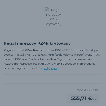
Regál nerezový PZ4k krytovaný
Regál nerezový PZ4k Rozmer: - dĺžka 800 až 1800 mm /podľa voľby vo
výbere/- hĺbka/šírka 400 až 600 mm /podľa voľby vo výbere/- výška 1700
mm až 1800 mm /podľa voľby vo výbere/ Vyrobené z potravinársky
nezávadnej nerezovej ocele AISI304 a AISI430počet políc 4prevedenie
políc: plnékrytovanie: zadná s...
celý popis
451,80 €
bez DPH
555,71 €
/
ks