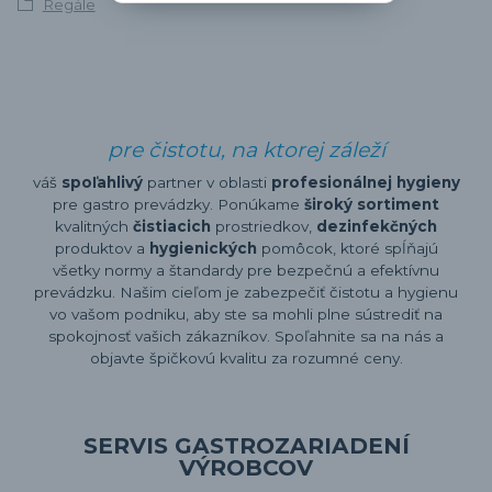
Regále
pre čistotu, na ktorej záleží
váš
spoľahlivý
partner v oblasti
profesionálnej hygieny
pre gastro prevádzky. Ponúkame
široký sortiment
kvalitných
čistiacich
prostriedkov,
dezinfekčných
produktov a
hygienických
pomôcok, ktoré spĺňajú
všetky normy a štandardy pre bezpečnú a efektívnu
prevádzku. Našim cieľom je zabezpečiť čistotu a hygienu
vo vašom podniku, aby ste sa mohli plne sústrediť na
spokojnosť vašich zákazníkov. Spoľahnite sa na nás a
objavte špičkovú kvalitu za rozumné ceny.
SERVIS GASTROZARIADENÍ
VÝROBCOV