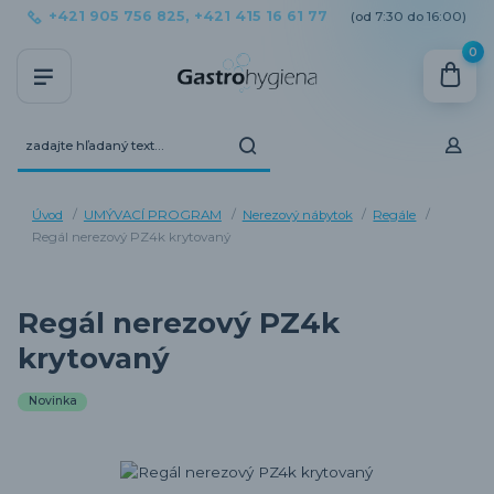
+421 905 756 825, +421 415 16 61 77
(od 7:30 do 16:00)
0
Úvod
UMÝVACÍ PROGRAM
Nerezový nábytok
Regále
Regál nerezový PZ4k krytovaný
Regál nerezový PZ4k
krytovaný
Novinka