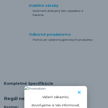
Stabilné zásoby
Sortiment dostupný bez výpadkov a
čakania
Odborné poradenstvo
Pomoc pri výbere hygienických produktov
Kompletné špecifikácie
Vážení zákazníci,
Regál nerezový PZ4k
dovoľujeme si Vás informovať,
Rozmer: