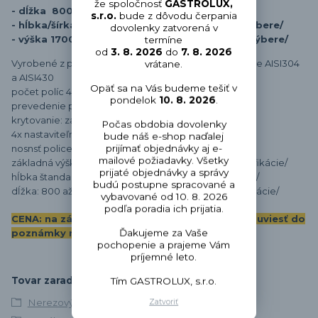
že spoločnosť
GASTROLUX,
- dĺžka 800 až 1800
mm
/podľa voľby
vo výbere/
s.r.o.
bude z dôvodu čerpania
- hĺbka/šírka 400 až 600
mm /podľa voľby vo výbere/
dovolenky zatvorená v
- výška 1700 mm až 1800 mm /podľa voľby vo výbere/
termíne
od
3. 8. 2026
do
7. 8. 2026
Vyrobené
z potravinársky nezávadnej
nerezovej ocele AISI304
vrátane.
a AISI430
Opäť sa na Vás budeme tešiť v
počet políc 4
pondelok
10. 8. 2026
.
prevedenie políc: plné
krytovanie: zadná stena,ľavá a pravá stena
Počas obdobia dovolenky
4x nastaviteľná nožička
bude náš e-shop naďalej
nosnsť police: 80kg
prijímať objednávky aj e-
mailové požiadavky. Všetky
základná výška: 1700 mm /alebo podľa vlastnej špecifikácie/
prijaté objednávky a správy
hĺbka štandard: 400 až 600 /alebo podľa špecifikácie/
budú postupne spracované a
dĺžka: 800 až 1800 mm /alebo podľa vlastnej špecifikácie/
vybavované od 10. 8. 2026
podľa poradia ich prijatia.
CENA: na základe vlastnej špecifikácie veľkosti uviesť do
poznámky rozmery
Ďakujeme za Vaše
pochopenie a prajeme Vám
príjemné leto.
Tovar zaradený v kategóriách
Tím GASTROLUX, s.r.o.
Nerezový nábytok
Zatvoriť