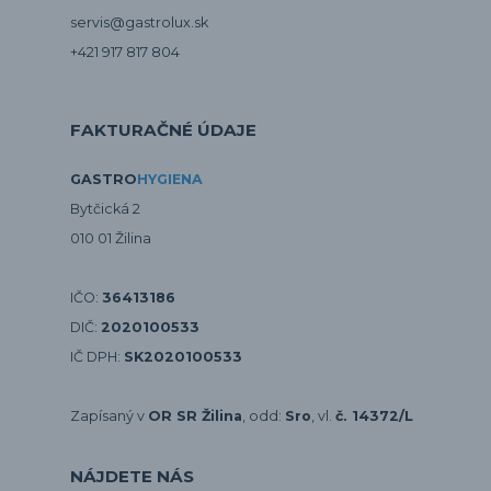
servis@gastrolux.sk
+421 917 817 804
FAKTURAČNÉ ÚDAJE
GASTRO
HYGIENA
Bytčická 2
010 01 Žilina
IČO:
36413186
DIČ:
2020100533
IČ DPH:
SK2020100533
Zapísaný v
OR SR Žilina
, odd:
Sro
, vl.
č. 14372/L
NÁJDETE NÁS